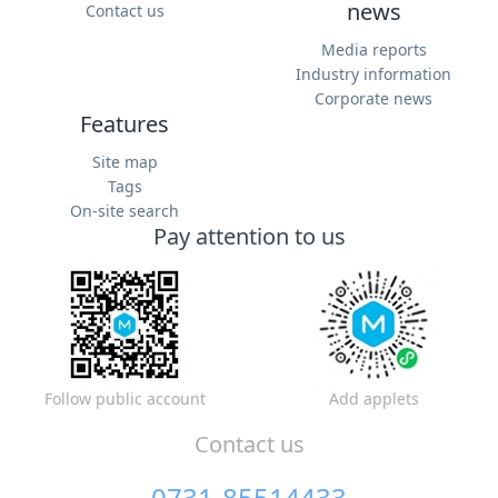
news
Contact us
Media reports
Industry information
Corporate news
Features
Site map
Tags
On-site search
Pay attention to us
Follow public account
Add applets
Contact us
0731-85514433