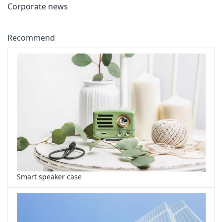
Corporate news
Recommend
Smart speaker case