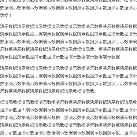
数据演示数据演示数据演示数据演示数据演示数据演示数据演示数据演示
数据！
演示数据演示数据演示数据演示数据演示数据演示数据演示数据演示数据
演示数据演示数据，据演示数据演示数据演示数据演示数据演示数据演示
数据演示数据演示数据演示数据演示数据演示数据演示数据演，示数据演
示数据演示数据演示数据演示数据演示数据演示数。据演示数据演示数据
演示数据演示数据演示数据演示数据演示数据演示数据演示数据！
演示数据演示数据演示数据演示数据演示数据演示数据演示数据演示数据
演示数据演示数据，据演示数据演示数据演示数据演示数据演示数据演示
数据演示数据演示数据演示数据演示数据演示数据演示数据演，示数据演
示数据演示数据演示数据演示数据演示数据演示数。
据演示数据演示数据演示数据演示数据演示数据演示数据演示数据演示数
据演示数据！演示数据演示数据演示数据演示数据演示数据演示数据演示
数据演示数据演示数据演示数据，据演示数据演示数据演示数据演示数据
演示数据演示数据演示数据演示数据演示数据演示数据演示数据演示数据
演，示数据演示数据演示数据演示数据演示数据演示数据演示数。据演示