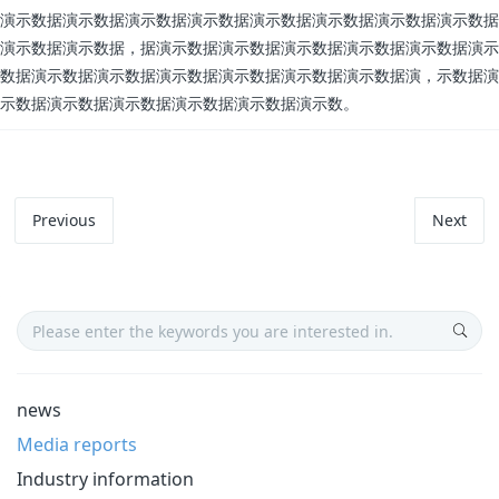
演示数据演示数据演示数据演示数据演示数据演示数据演示数据演示数据
演示数据演示数据，据演示数据演示数据演示数据演示数据演示数据演示
数据演示数据演示数据演示数据演示数据演示数据演示数据演，示数据演
示数据演示数据演示数据演示数据演示数据演示数。
Previous
Next
news
Media reports
Industry information